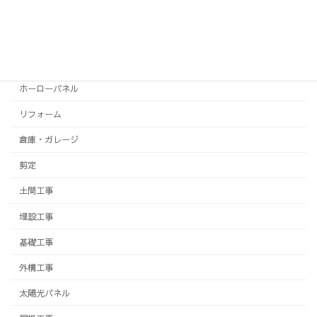
テラス
トイレ
フェンス
ホーローパネル
リフォーム
倉庫・ガレージ
剪定
土間工事
埋設工事
基礎工事
外構工事
太陽光パネル