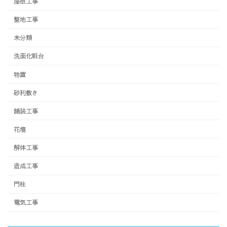
屋根工事
整地工事
未分類
洗面化粧台
物置
砂利敷き
舗装工事
花壇
解体工事
造成工事
門柱
電気工事