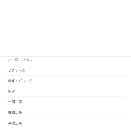
システムキッチン
システムバス
テラス
トイレ
フェンス
ホーローパネル
リフォーム
倉庫・ガレージ
剪定
土間工事
埋設工事
基礎工事