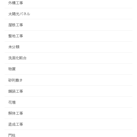
外構工事
太陽光パネル
屋根工事
整地工事
未分類
洗面化粧台
物置
砂利敷き
舗装工事
花壇
解体工事
造成工事
門柱