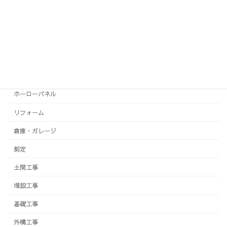
システムキッチン
システムバス
テラス
トイレ
フェンス
ホーローパネル
リフォーム
倉庫・ガレージ
剪定
土間工事
埋設工事
基礎工事
外構工事