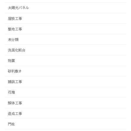
太陽光パネル
屋根工事
整地工事
未分類
洗面化粧台
物置
砂利敷き
舗装工事
花壇
解体工事
造成工事
門柱