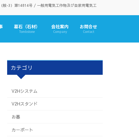
3）第14814号 / 一般用電気工作物及び自家用電気工
事
墓石（石材）
会社案内
お問合せ
Tombstone
Company
Contact
カテゴリ
V2Hシステム
V2Hスタンド
お墓
カーポート