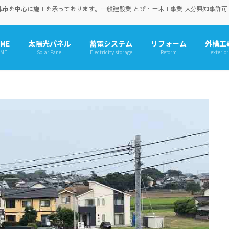
を中心に施工を承っております。一般建設業 とび・土木工事業 大分県知事許可（般-
ME
太陽光パネル
蓄電システム
リフォーム
外構工
ME
Solar Panel
Electricity storage
Reform
exterior