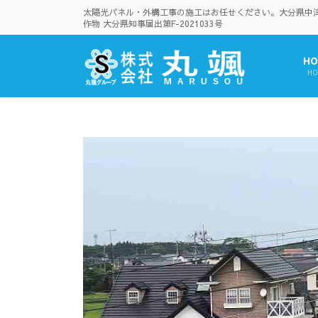
コ
ナ
太陽光パネル・外構工事の施工はお任せください。大分県中津市
ン
ビ
作物 大分県知事届出第F-2021033号
テ
ゲ
ン
ー
HO
ツ
シ
HO
へ
ョ
ス
ン
キ
に
ッ
移
プ
動