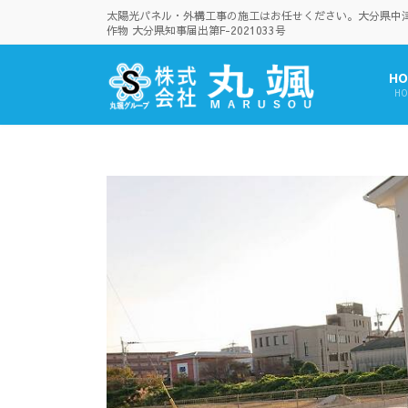
コ
ナ
太陽光パネル・外構工事の施工はお任せください。大分県中津市
ン
ビ
作物 大分県知事届出第F-2021033号
テ
ゲ
ン
ー
HO
ツ
シ
HO
へ
ョ
ス
ン
キ
に
ッ
移
プ
動