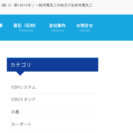
3）第14814号 / 一般用電気工作物及び自家用電気工
事
墓石（石材）
会社案内
お問合せ
Tombstone
Company
Contact
カテゴリ
V2Hシステム
V2Hスタンド
お墓
カーポート