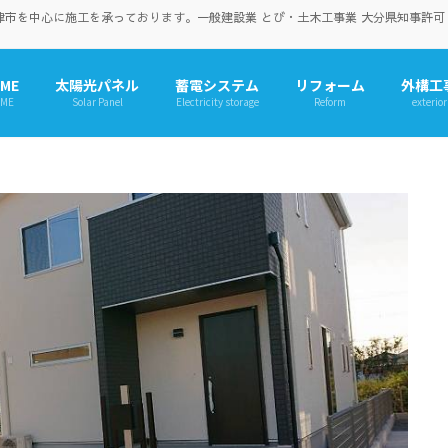
を中心に施工を承っております。一般建設業 とび・土木工事業 大分県知事許可（般-
ME
太陽光パネル
蓄電システム
リフォーム
外構工
ME
Solar Panel
Electricity storage
Reform
exterior