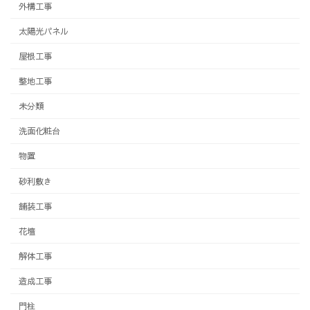
外構工事
太陽光パネル
屋根工事
整地工事
未分類
洗面化粧台
物置
砂利敷き
舗装工事
花壇
解体工事
造成工事
門柱