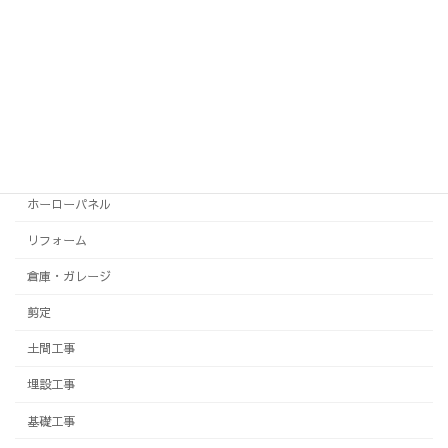
システムキッチン
システムバス
テラス
トイレ
フェンス
ホーローパネル
リフォーム
倉庫・ガレージ
剪定
土間工事
埋設工事
基礎工事