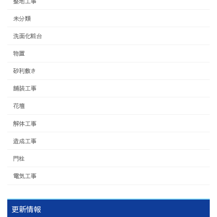
整地工事
未分類
洗面化粧台
物置
砂利敷き
舗装工事
花壇
解体工事
造成工事
門柱
電気工事
更新情報