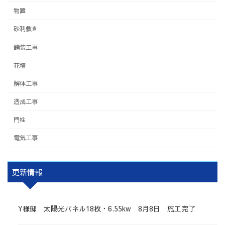
物置
砂利敷き
舗装工事
花壇
解体工事
造成工事
門柱
電気工事
更新情報
Y様邸 太陽光パネル18枚・6.55kw 8月8日 施工完了