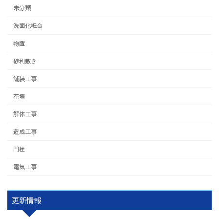
未分類
洗面化粧台
物置
砂利敷き
舗装工事
花壇
解体工事
造成工事
門柱
電気工事
更新情報