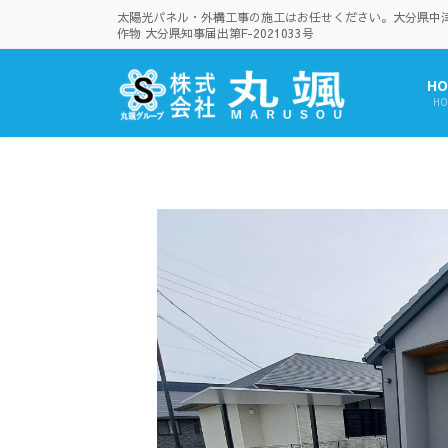
コ
ナ
太陽光パネル・外構工事の施工はお任せください。大分県中津市
ン
ビ
作物 大分県知事届出第F-2021033号
テ
ゲ
ン
ー
HO
ツ
シ
HO
へ
ョ
ス
ン
キ
に
ッ
移
プ
動