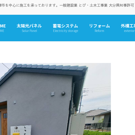
を中心に施工を承っております。一般建設業 とび・土木工事業 大分県知事許可（般-
ME
太陽光パネル
蓄電システム
リフォーム
外構工
ME
Solar Panel
Electricity storage
Reform
exterior