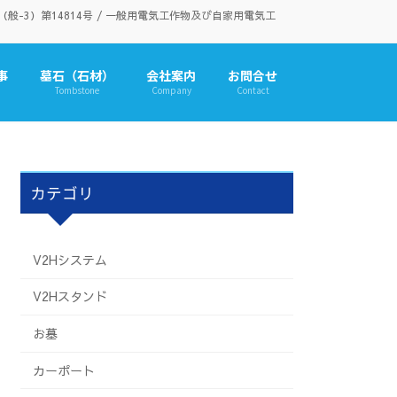
3）第14814号 / 一般用電気工作物及び自家用電気工
事
墓石（石材）
会社案内
お問合せ
Tombstone
Company
Contact
カテゴリ
V2Hシステム
V2Hスタンド
お墓
カーポート