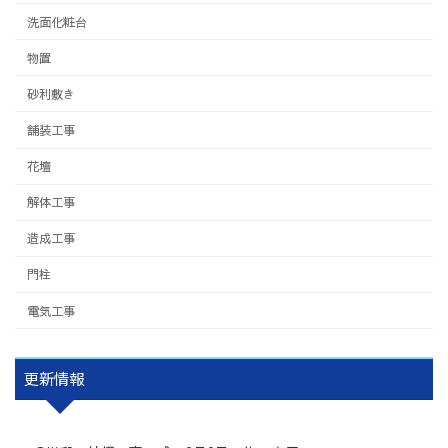
洗面化粧台
物置
砂利敷き
舗装工事
花壇
解体工事
造成工事
門柱
電気工事
更新情報