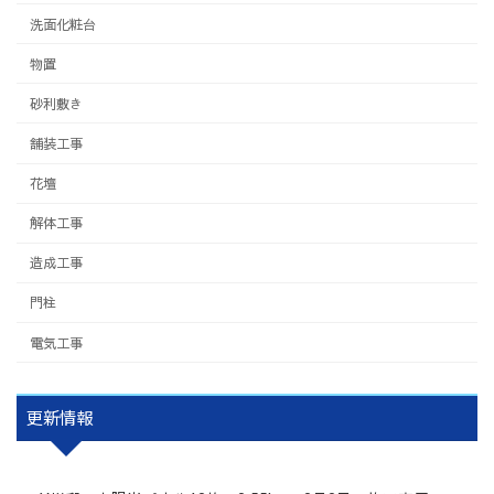
洗面化粧台
物置
砂利敷き
舗装工事
花壇
解体工事
造成工事
門柱
電気工事
更新情報