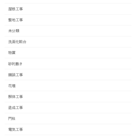
屋根工事
整地工事
未分類
洗面化粧台
物置
砂利敷き
舗装工事
花壇
解体工事
造成工事
門柱
電気工事