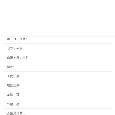
システムバス
テラス
トイレ
フェンス
ホーローパネル
リフォーム
倉庫・ガレージ
剪定
土間工事
埋設工事
基礎工事
外構工事
太陽光パネル