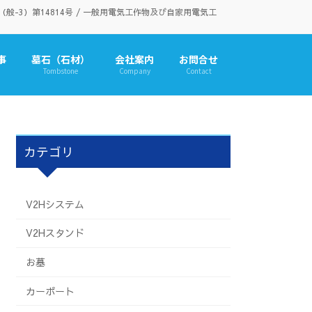
3）第14814号 / 一般用電気工作物及び自家用電気工
事
墓石（石材）
会社案内
お問合せ
Tombstone
Company
Contact
カテゴリ
V2Hシステム
V2Hスタンド
お墓
カーポート