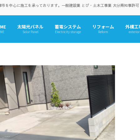
を中心に施工を承っております。一般建設業 とび・土木工事業 大分県知事許可（般-
ME
太陽光パネル
蓄電システム
リフォーム
外構工
ME
Solar Panel
Electricity storage
Reform
exterior