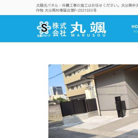
コ
ナ
太陽光パネル・外構工事の施工はお任せください。大分県中津市
ン
ビ
作物 大分県知事届出第F-2021033号
テ
ゲ
ン
ー
HO
ツ
シ
HO
へ
ョ
ス
ン
キ
に
ッ
移
プ
動