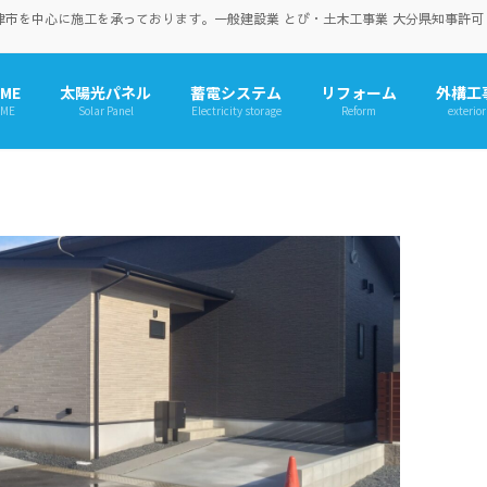
を中心に施工を承っております。一般建設業 とび・土木工事業 大分県知事許可（般-
ME
太陽光パネル
蓄電システム
リフォーム
外構工
ME
Solar Panel
Electricity storage
Reform
exterior