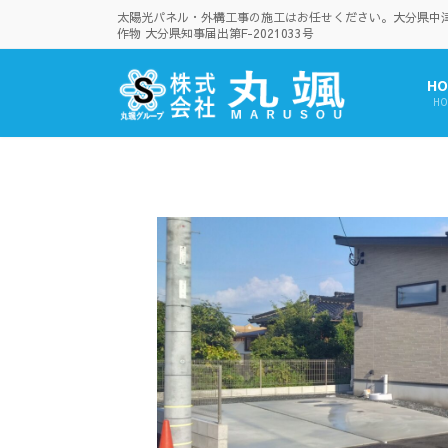
コ
ナ
太陽光パネル・外構工事の施工はお任せください。大分県中津市
ン
ビ
作物 大分県知事届出第F-2021033号
テ
ゲ
ン
ー
HO
ツ
シ
HO
へ
ョ
ス
ン
キ
に
ッ
移
プ
動