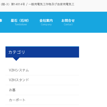
3）第14814号 / 一般用電気工作物及び自家用電気工
事
墓石（石材）
会社案内
お問合せ
Tombstone
Company
Contact
カテゴリ
V2Hシステム
V2Hスタンド
お墓
カーポート