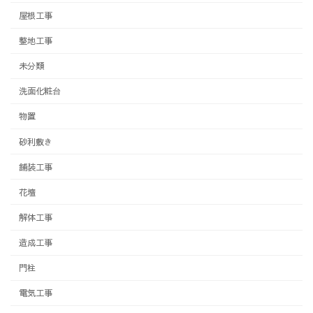
屋根工事
整地工事
未分類
洗面化粧台
物置
砂利敷き
舗装工事
花壇
解体工事
造成工事
門柱
電気工事