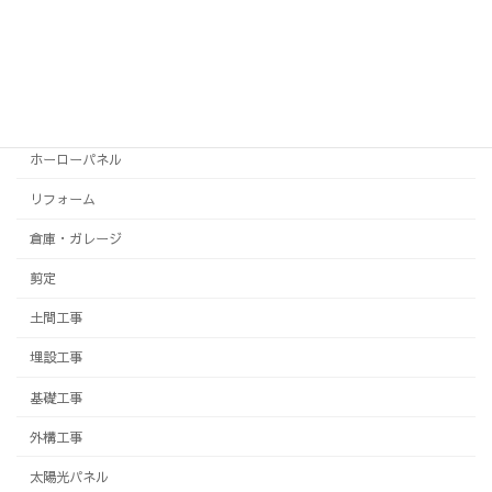
テラス
トイレ
フェンス
ホーローパネル
リフォーム
倉庫・ガレージ
剪定
土間工事
埋設工事
基礎工事
外構工事
太陽光パネル